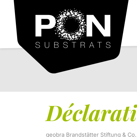
PON
Substrates
Déclarati
geobra Brandstätter Stiftung & Co