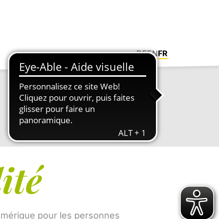
DE
EN
FR
ité
numérique pour les personnes